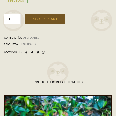
3 IN STOCK
DESTAPADOR
ADD TO CART
DE
BOTELLA
PEQUEÑO
cantidad
CATEGORÍA:
USO DIARIO
ETIQUETA:
DESTAPADOR
COMPARTIR:
PRODUCTOS RELACIONADOS