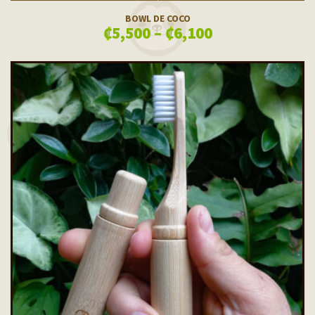
SELECT OPTIONS
VISTA RÁPIDA
BOWL DE COCO
₡
5,500
–
₡
6,100