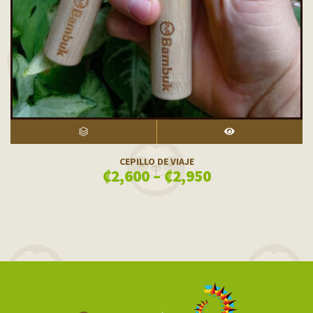
SELECT OPTIONS
VISTA RÁPIDA
CEPILLO DE VIAJE
₡
2,600
–
₡
2,950