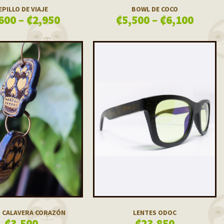
EPILLO DE VIAJE
BOWL DE COCO
600
–
₡
2,950
₡
5,500
–
₡
6,100
 CALAVERA CORAZÓN
LENTES ODOC
₡
3,500
₡
23,850