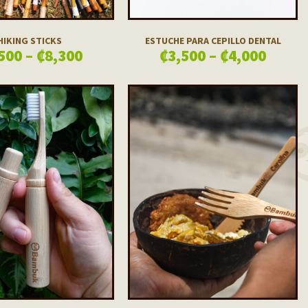
HIKING STICKS
ESTUCHE PARA CEPILLO DENTAL
500
–
₡
8,300
₡
3,500
–
₡
4,000