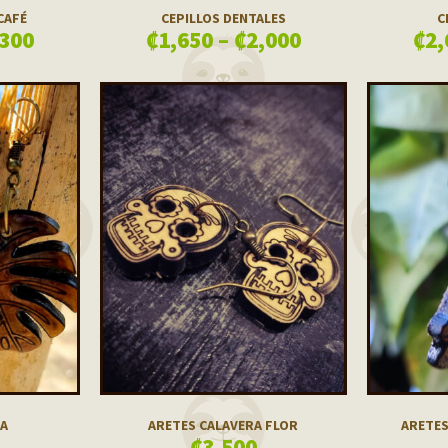
CAFÉ
CEPILLOS DENTALES
C
,300
₡
1,650
–
₡
2,000
₡
2,
JA
ARETES CALAVERA FLOR
ARETES
₡
3,500