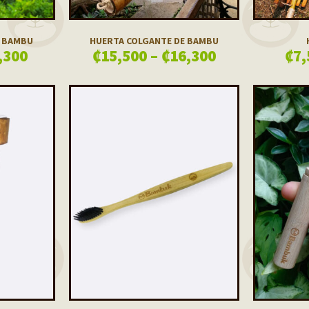
E BAMBU
HUERTA COLGANTE DE BAMBU
,300
₡
15,500
–
₡
16,300
₡
7,