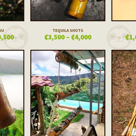
BU
TEQUILA SHOTS
0,500
₡
3,500
–
₡
4,000
₡
1,