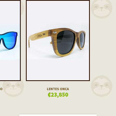
HO
LENTES ONCA
₡
23,850