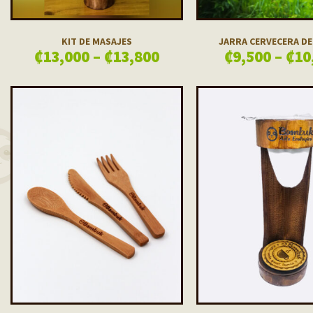
KIT DE MASAJES
JARRA CERVECERA D
₡
13,000
–
₡
13,800
₡
9,500
–
₡
10