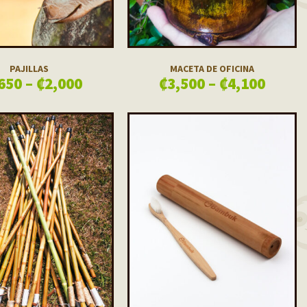
PAJILLAS
MACETA DE OFICINA
650
–
₡
2,000
₡
3,500
–
₡
4,100