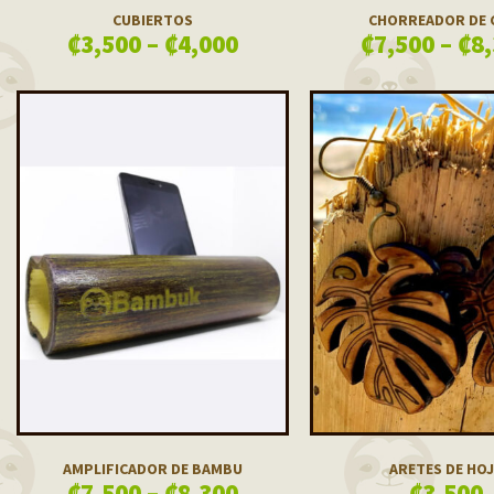
CUBIERTOS
CHORREADOR DE 
₡
3,500
–
₡
4,000
₡
7,500
–
₡
8
AMPLIFICADOR DE BAMBU
ARETES DE HO
₡
7,500
–
₡
8,300
₡
3,500