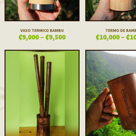
VASO TERMICO BAMBU
TERMO DE BAM
₡
9,000
–
₡
9,500
₡
10,000
–
₡
1