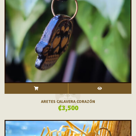
ADD TO CART
VISTA RÁPIDA
ARETES CALAVERA CORAZÓN
₡
3,500