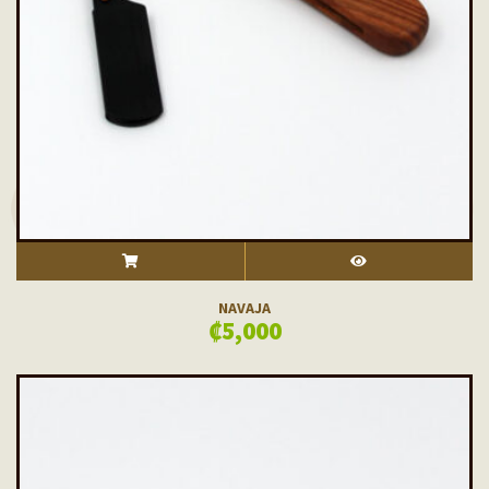
ADD TO CART
VISTA RÁPIDA
NAVAJA
₡
5,000