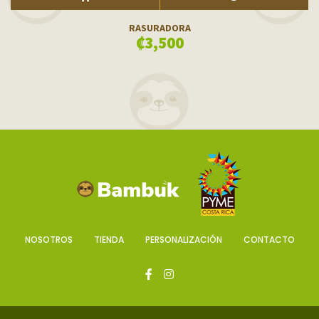
ADD TO CART
VISTA RÁPIDA
RASURADORA
₡
3,500
NOSOTROS
TIENDA
PERSONALIZACIÓN
CONTACTO