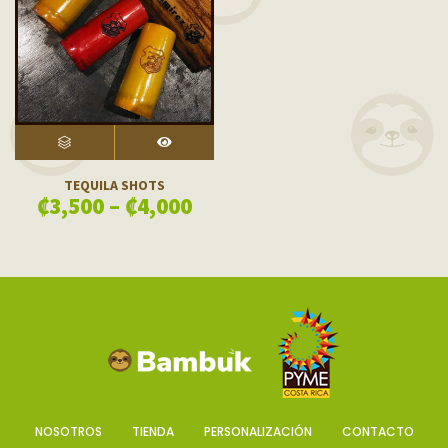
SELECT OPTIONS
VISTA RÁPIDA
TEQUILA SHOTS
₡
3,500
–
₡
4,000
NOSOTROS
TIENDA
PERSONALIZACIÓN
CONTACTO