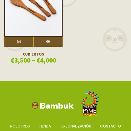
SELECT OPTIONS
VISTA RÁPIDA
CUBIERTOS
₡
3,500
–
₡
4,000
NOSOTROS
TIENDA
PERSONALIZACIÓN
CONTACTO