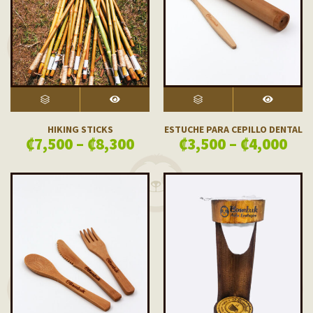
SELECT OPTIONS
VISTA RÁPIDA
SELECT OPTIONS
VISTA RÁPIDA
HIKING STICKS
ESTUCHE PARA CEPILLO DENTAL
₡
7,500
–
₡
8,300
₡
3,500
–
₡
4,000