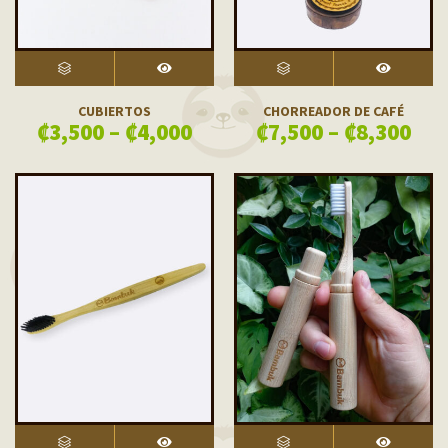
SELECT OPTIONS
VISTA RÁPIDA
SELECT OPTIONS
VISTA RÁPIDA
CUBIERTOS
CHORREADOR DE CAFÉ
₡
3,500
–
₡
4,000
₡
7,500
–
₡
8,300